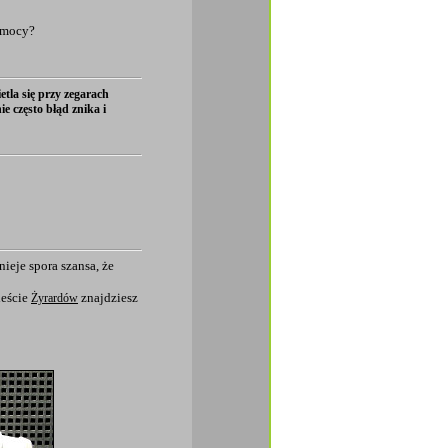
j mocy?
tla się przy zegarach
e często błąd znika i
ieje spora szansa, że
eście
znajdziesz
Żyrardów