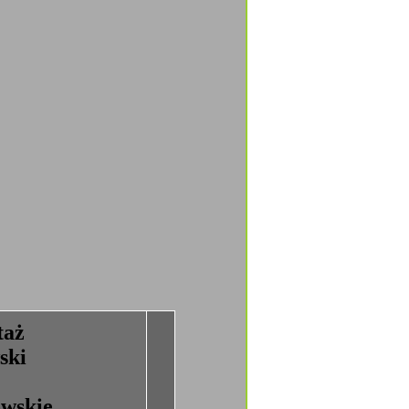
taż
ski
owskie