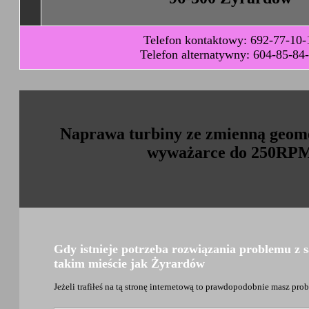
Telefon kontaktowy: 692-77-10-
Telefon alternatywny: 604-85-84
Naprawa turbiny ze zmienną geom
wyważarce do 250RP
Gdy istnieje potrzeba rozwiązania problemu 
takim mieście jak Żyrardów
Jeżeli trafiłeś na tą stronę internetową to prawdopodobnie masz pr