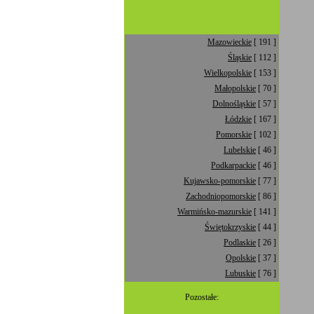
Mazowieckie
[ 191 ]
Śląskie
[ 112 ]
Wielkopolskie
[ 153 ]
Małopolskie
[ 70 ]
Dolnośląskie
[ 57 ]
Łódzkie
[ 167 ]
Pomorskie
[ 102 ]
Lubelskie
[ 46 ]
Podkarpackie
[ 46 ]
Kujawsko-pomorskie
[ 77 ]
Zachodniopomorskie
[ 86 ]
Warmińsko-mazurskie
[ 141 ]
Świętokrzyskie
[ 44 ]
Podlaskie
[ 26 ]
Opolskie
[ 37 ]
Lubuskie
[ 76 ]
Pozostałe: