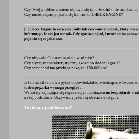
Czy Twój problem z autem objawia się tym, że silnik nie ma dawne
Czy może, często pojawia się kontrolka
CHECK ENGINE?
[?]
Check Engine to zazwyczaj żółty lub czerwony znacznik, który wyświe
informując, że coś jest nie tak. Gdy zgasisz pojazd, i uruchomisz ponowni
pojawia się co jakiś czas.
Czy ubywało Ci ostatnio oleju w silniku?
Czy słyszysz charakterystyczny gwizd po dodaniu gazu?
Czy samochód ma przebieg powyżej 150.000km?
Jeżeli na kilka moich pytań odpowiedziałeś twierdząco, wówczas istn
wymaga przeglądu.
turbosprężarka
Warsztaty zajmujące się regeneracją i montażem
w mi
turbosprężarek
na tej podstronie. Oczywiście jeżeli są obecnie dostępne.
Turbina z problemami?