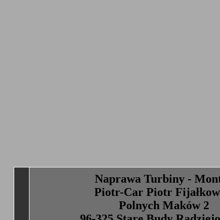
Naprawa Turbiny - Mon
Piotr-Car Piotr Fijałkow
Polnych Maków 2
96-325 Stare Budy Radziej