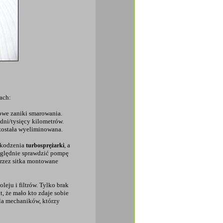
ach:
dowe zaniki smarowania.
/dni/tysięcy kilometrów.
 została wyeliminowana.
zkodzenia
, a
turbosprężarki
ględnie sprawdzić pompę
przez sitka montowane
leju i filtrów. Tylko brak
kt, że mało kto zdaje sobie
 dla mechaników, którzy