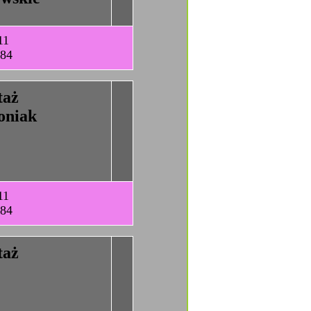
11
-84
taż
oniak
11
-84
taż