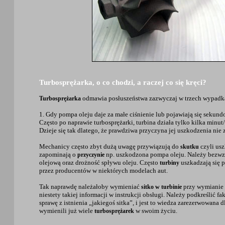
Turbosprężarka, o co chodzi, a raczej co się kręci?
odmawia posłuszeństwa zazwyczaj w trzech wypadk
Turbosprężarka
1. Gdy pompa oleju daje za małe ciśnienie lub pojawiają się sekun
Często po naprawie turbosprężarki, turbina działa tylko kilka minut
Dzieje się tak dlatego, że prawdziwa przyczyna jej uszkodzenia nie
Mechanicy często zbyt dużą uwagę przywiązują do
czyli us
skutku
zapominają o
np. uszkodzona pompa oleju. Należy bezwz
przyczynie
olejową oraz drożność spływu oleju. Często
uszkadzają się 
turbiny
przez producentów w niektórych modelach aut.
Tak naprawdę należałoby wymieniać
przy wymianie o
sitko w turbinie
niestety takiej informacji w instrukcji obsługi. Należy podkreślić fa
sprawę z istnienia „jakiegoś sitka”, i jest to wiedza zarezerwowana
wymienili już wiele
w swoim życiu.
turbosprężarek