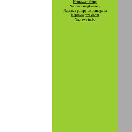
Naprawa turbiny
Naprawa maglownicy
Naprawa pompy wspomagania
Naprawa przekładni
Naprawa turbo