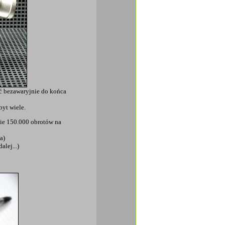
ć bezawaryjnie do końca
byt wiele.
nie 150.000 obrotów na
a)
alej...)