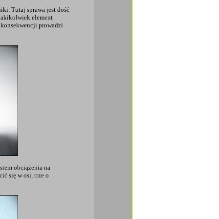
iki. Tutaj sprawa jest dość
jakikolwiek element
 w konsekwencji prowadzi
ostem obciążenia na
ć się w osi, trze o