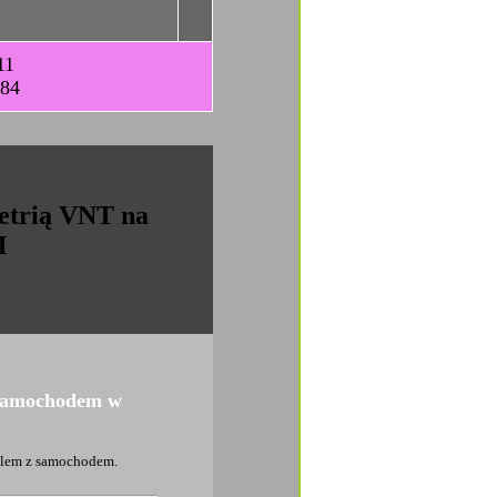
11
-84
etrią VNT na
M
z samochodem w
oblem z samochodem.